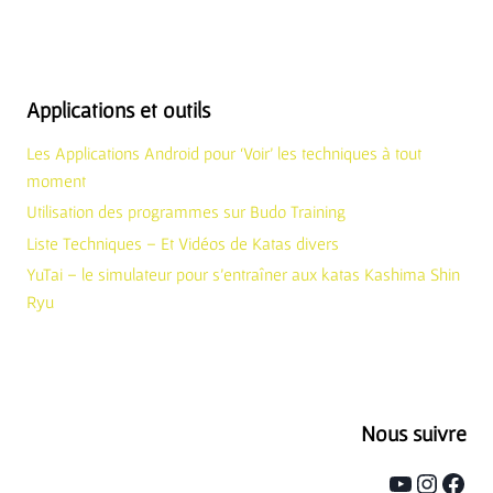
Applications et outils
Les Applications Android pour ‘Voir’ les techniques à tout
moment
Utilisation des programmes sur Budo Training
Liste Techniques – Et Vidéos de Katas divers
YuTai – le simulateur pour s’entraîner aux katas Kashima Shin
Ryu
Nous suivre
YouTube
Instag
Face