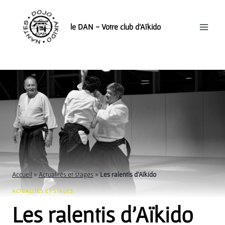
Aller
au
le DAN - Votre club d'Aïkido
contenu
Accueil
»
Actualités et stages
»
Les ralentis d’Aïkido
ACTUALITÉS ET STAGES
Les ralentis d’Aïkido