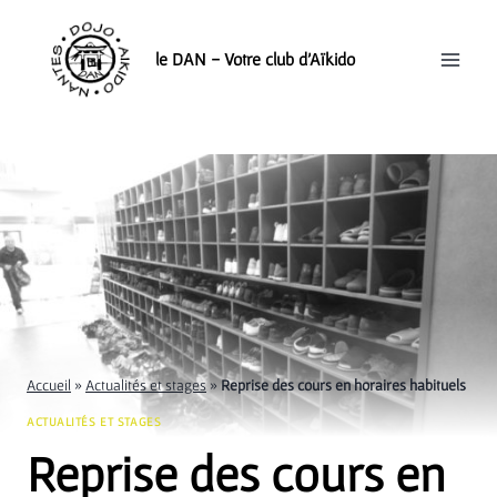
Aller
au
le DAN - Votre club d'Aïkido
contenu
Accueil
»
Actualités et stages
»
Reprise des cours en horaires habituels
ACTUALITÉS ET STAGES
Reprise des cours en