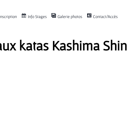
nscription
Info Stages
Galerie photos
Contact/Accès
r aux katas Kashima Shin